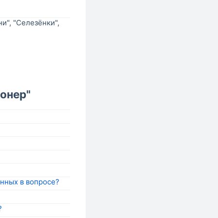
и", "Селезёнки",
онер"
нных в вопросе?
?