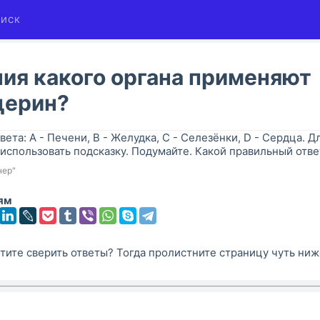
иск
ия какого органа применяют
церин?
вета: A - Печени, B - Желудка, C - Селезёнки, D - Сердца. Дл
использовать подсказку. Подумайте. Какой правильный отве
нер"
ям
тите сверить ответы? Тогда пролистните страницу чуть ниж