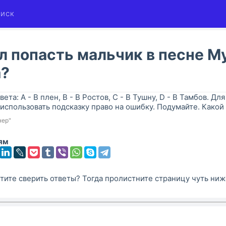
иск
л попасть мальчик в песне М
а?
вета: A - В плен, B - В Ростов, C - В Тушну, D - В Тамбов. Для
использовать подсказку право на ошибку. Подумайте. Какой
нер"
ям
тите сверить ответы? Тогда пролистните страницу чуть ниж