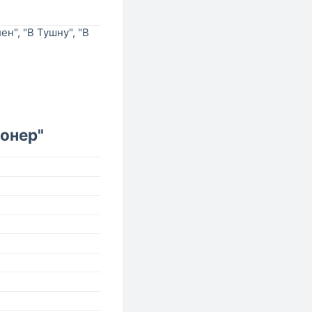
н", "В Тушну", "В
онер"