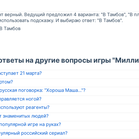
т верный. Ведущий предложил 4 варианта: "В Тамбов", "В пле
 использовать подсказку. И выбираю ответ: "В Тамбов".
В Тамбов
"
ответы на другие вопросы игры "Милли
ступает 21 марта?
ртом?
русская поговорка: "Хороша Маша..."?
правляется ногой?
используют реагенты?
т знаменитых людей?
 популярной игре на руках?
пулярный российский сериал?