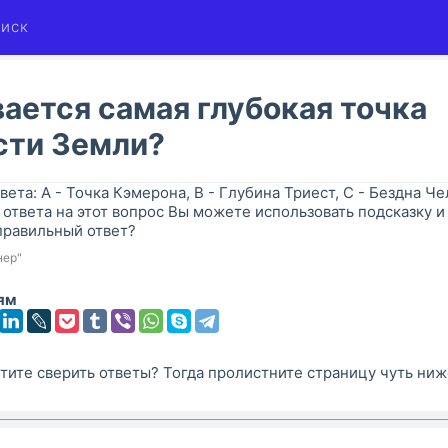
иск
ается самая глубокая точка
сти Земли?
твета: A - Точка Кэмерона, B - Глубина Триест, C - Бездна Ч
ответа на этот вопрос Вы можете использовать подсказку и 
правильный ответ?
нер"
ям
тите сверить ответы? Тогда пролистните страницу чуть ниж