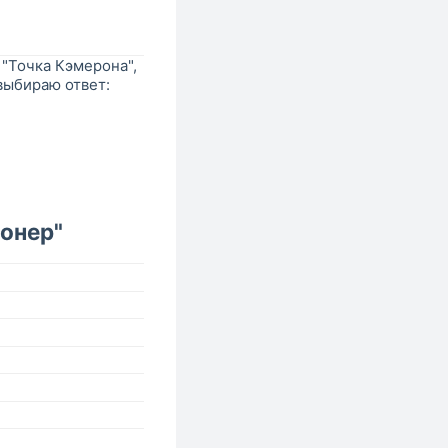
 "Точка Кэмерона",
 выбираю ответ:
онер"