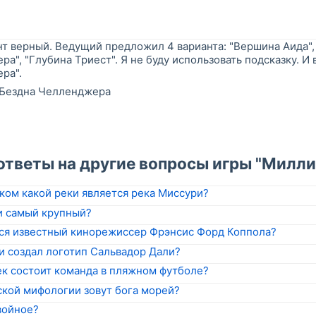
нт верный. Ведущий предложил 4 варианта: "Вершина Аида",
а", "Глубина Триест". Я не буду использовать подсказку. И
ра".
Бездна Челленджера
"
ответы на другие вопросы игры "Милли
ом какой реки является река Миссури?
и самый крупный?
ся известный кинорежиссер Фрэнсис Форд Коппола?
и создал логотип Сальвадор Дали?
ек состоит команда в пляжном футболе?
ской мифологии зовут бога морей?
войное?