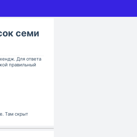
сок семи
нхендж. Для ответа
акой правильный
е. Там скрыт