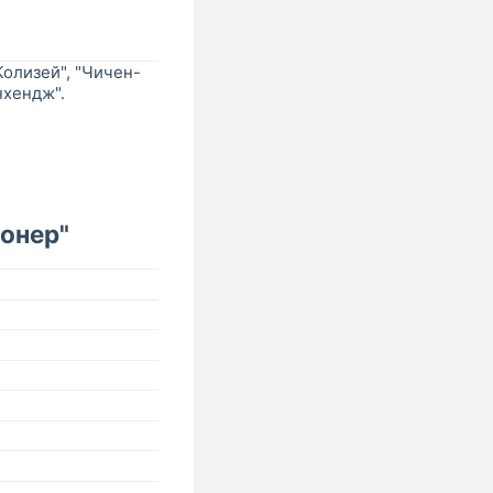
олизей", "Чичен-
нхендж".
онер"