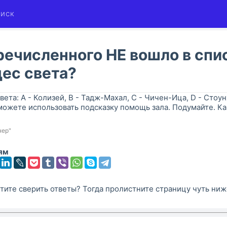
иск
речисленного НЕ вошло в спи
ес света?
твета: A - Колизей, B - Тадж-Махал, C - Чичен-Ица, D - Стоу
 можете использовать подсказку помощь зала. Подумайте. К
нер"
ям
тите сверить ответы? Тогда пролистните страницу чуть ниж