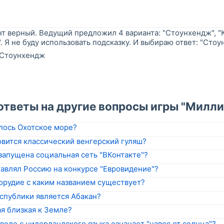
нт верный. Ведущий предложил 4 варианта: "Стоунхендж", "К
. Я не буду использовать подсказку. И выбираю ответ: "Стоу
Стоунхендж
"
ответы на другие вопросы игры "Милли
лось Охотское море?
овится классический венгерский гуляш?
 запущена социальная сеть "ВКонтакте"?
авлял Россию на конкурсе "Евровидение"?
орудие с каким названием существует?
спублики является Абакан?
я близкая к Земле?
воде с нидерландского языка означает "навес от солнца"?