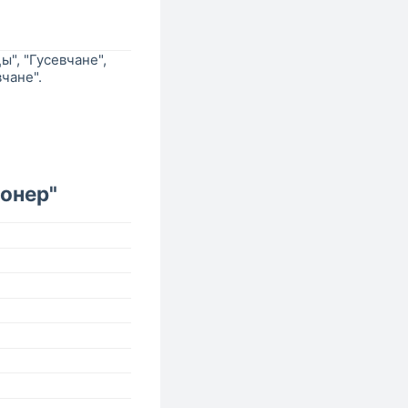
", "Гусевчане",
чане".
онер"