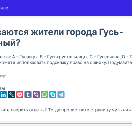
иск
аются жители города Гусь-
ный?
вета: A - Гусавцы, B - Гусьхрустальевцы, C - Гусевчане, D - 
можете использовать подсказку право на ошибку. Подумайте
нер"
ям
тите сверить ответы? Тогда пролистните страницу чуть ниж