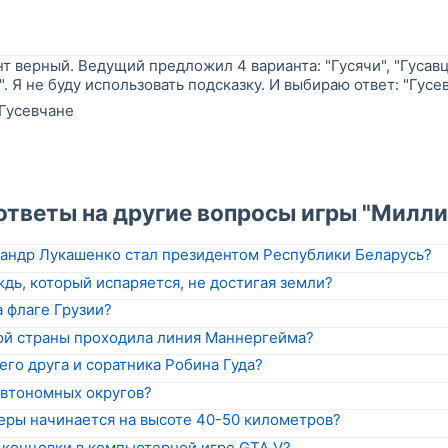
т верный. Ведущий предложил 4 варианта: "Гусячи", "Гусавцы
. Я не буду использовать подсказку. И выбираю ответ: "Гусев
Гусевчане
"
ответы на другие вопросы игры "Милли
сандр Лукашенко стал президентом Республики Беларусь?
дь, который испаряется, не достигая земли?
 флаге Грузии?
ой страны проходила линия Маннергейма?
го друга и соратника Робина Гуда?
автономных округов?
еры начинается на высоте 40-50 километров?
 концовки в компьютерной игре GTA V?