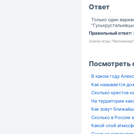
Ответ
Только один вариан
"Гусьхрустальевцы"
Правильный ответ:
Знаток игры "Миллионер
Посмотреть 
В каком году Алек
Как называется дож
Сколько крестов на
На территории как
Как зовут ближайше
Сколько в России 
Какой слой атмосф
Сколько вариантов