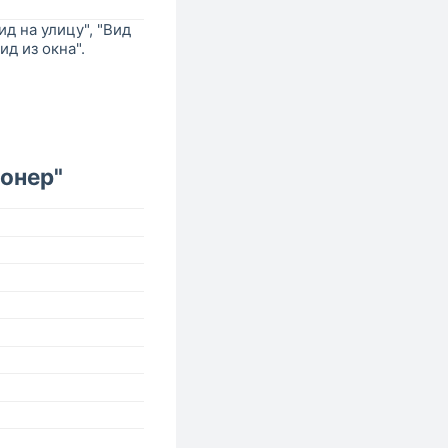
д на улицу", "Вид
ид из окна".
онер"